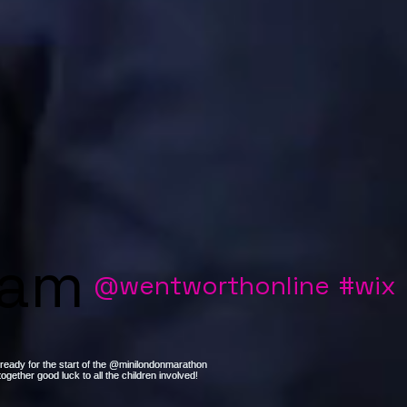
ram
@wentworthonline
#wix