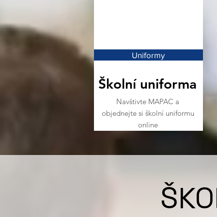
Uniformy
Školní uniforma
Navštivte MAPAC a
objednejte si školní uniformu
online
ŠKO