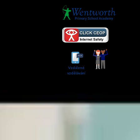
O 
Vzdálené
vzdělávání