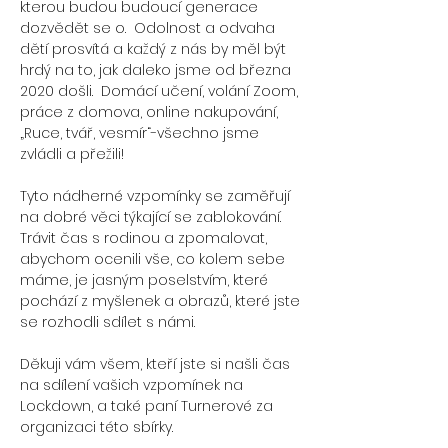
kterou budou budoucí generace
dozvědět se o. Odolnost a odvaha
dětí prosvítá a každý z nás by měl být
hrdý na to, jak daleko jsme od března
2020 došli. Domácí učení, volání Zoom,
práce z domova, online nakupování,
„Ruce, tvář, vesmír“-všechno jsme
zvládli a přežili!
Tyto nádherné vzpomínky se zaměřují
na dobré věci týkající se zablokování.
Trávit čas s rodinou a zpomalovat,
abychom ocenili vše, co kolem sebe
máme, je jasným poselstvím, které
pochází z myšlenek a obrazů, které jste
se rozhodli sdílet s námi.
Děkuji vám všem, kteří jste si našli čas
na sdílení vašich vzpomínek na
Lockdown, a také paní Turnerové za
organizaci této sbírky.