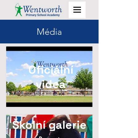
Média
Oficiální
videa
Školní galerie