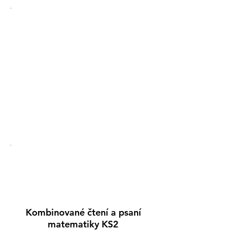
Srovnání školy
Kliknutím porovnáte školu
na vládním srovnávacím
webu škol.
Statutární
posouzení 2019-
20
Kombinované čtení a psaní
matematiky KS2