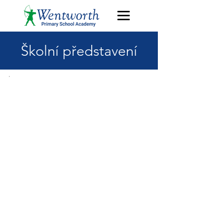
Školní představení
OFSTED
Poslední inspekce školy
proběhla v listopadu 2017.
Škola byla hodnocena jako
„dobrá“ ve všech
oblastech. Kliknutím si
přečtěte tuto inspekční
zprávu.