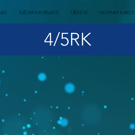
NÁS
KLÍČOVÁ INFORMACE
UČENÍ SE
NOVINKY A AKCE
4/5RK