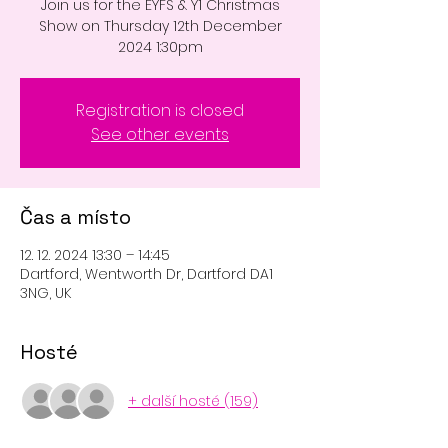
Join us for the EYFS & Y1 Christmas
Show on Thursday 12th December
2024 1:30pm
Registration is closed
See other events
Čas a místo
12. 12. 2024 13:30 – 14:45
Dartford, Wentworth Dr, Dartford DA1
3NG, UK
Hosté
+ další hosté (159)