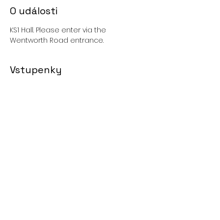
O události
KS1 Hall. Please enter via the 
Wentworth Road entrance. 
Vstupenky
Prodej skončil
Cena
0,00 £
Sdílet událost