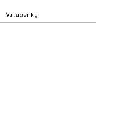
Vstupenky
Vyprodáno
Cena
0,00 £
Sdílet událost