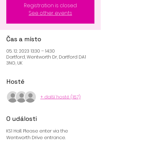
Registration is closed
See other events
Čas a místo
05. 12. 2023 13:30 – 14:30
Dartford, Wentworth Dr, Dartford DA1
3NG, UK
Hosté
+ další hosté (167)
O události
KS1 Hall. Please enter via the 
Wentworth Drive entrance. 