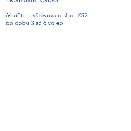
- Komunitní soubor
64 dětí navštěvovalo sbor KS2
po dobu 3 až 6 voleb.
Sboru KS1 se zúčastnilo 22
dětí
.
Hudební skupiny paní
Franklinové se zúčastnilo 20
dětí.
Do komunitního souboru se
zapojilo 10 rodin a jejich děti
spolu se zaměstnanci.
Do hudebních klubů se letos
zapojilo více než 100 dětí.
Soukromý
Přibližně 35 dětí navštěvuje
soukromé hodiny hudby ve