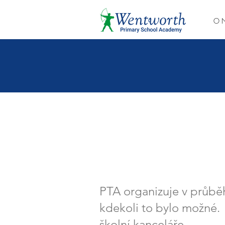
O 
Přejít přímo k
nejnovějšímu
zpravodaji
PTA organizuje v průbě
kdekoli to bylo možné.
školní kanceláře.