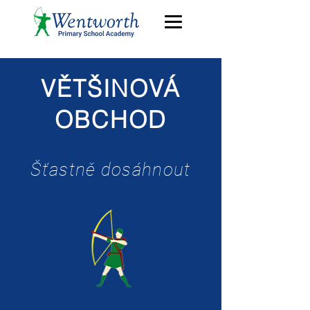
VĚTŠINOVÁ
OBCHOD
Šťastně dosáhnout